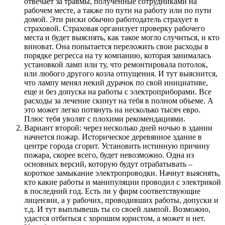
отвечает за травмы, полученные сотрудниками на
рабочем месте, а также по пути на работу или по пути
домой. Эти риски обычно работодатель страхует в
страховой. Страховая организует проверку рабочего
места и будет выяснять, как такое могло случиться, и кто
виноват. Она попытается переложить свои расходы в
порядке регресса на ту компанию, которая занималась
установкой ламп или ту, что ремонтировала потолок,
или любого другого козла отпущения. И тут выяснится,
что лампу менял некий дурачок по свой инициативе,
еще и без допуска на работы с электроприборами. Все
расходы за лечение скинут на тебя в полном объеме. А
это может легко потянуть на несколько тысяч евро.
Плюс тебя уволят с плохими рекомендациями.
Вариант второй: через несколько дней ночью в здании
начнется пожар. Историческое деревянное здание в
центре города сгорит. Установить истинную причину
пожара, скорее всего, будет невозможно. Одна из
основных версий, которую будут отрабатывать –
короткое замыкание электропроводки. Начнут выяснять,
кто какие работы и манипуляции проводил с электрикой
в последний год. Есть ли у фирм соответствующие
лицензии, а у рабочих, проводивших работы, допуски и
т.д. И тут выплывешь ты со своей лампой. Возможно,
удастся отбиться с хорошим юристом, а может и нет.