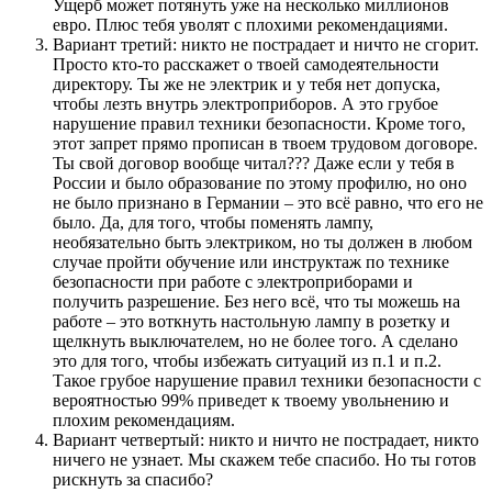
Ущерб может потянуть уже на несколько миллионов
евро. Плюс тебя уволят с плохими рекомендациями.
Вариант третий: никто не пострадает и ничто не сгорит.
Просто кто-то расскажет о твоей самодеятельности
директору. Ты же не электрик и у тебя нет допуска,
чтобы лезть внутрь электроприборов. А это грубое
нарушение правил техники безопасности. Кроме того,
этот запрет прямо прописан в твоем трудовом договоре.
Ты свой договор вообще читал??? Даже если у тебя в
России и было образование по этому профилю, но оно
не было признано в Германии – это всё равно, что его не
было. Да, для того, чтобы поменять лампу,
необязательно быть электриком, но ты должен в любом
случае пройти обучение или инструктаж по технике
безопасности при работе с электроприборами и
получить разрешение. Без него всё, что ты можешь на
работе – это воткнуть настольную лампу в розетку и
щелкнуть выключателем, но не более того. А сделано
это для того, чтобы избежать ситуаций из п.1 и п.2.
Такое грубое нарушение правил техники безопасности с
вероятностью 99% приведет к твоему увольнению и
плохим рекомендациям.
Вариант четвертый: никто и ничто не пострадает, никто
ничего не узнает. Мы скажем тебе спасибо. Но ты готов
рискнуть за спасибо?