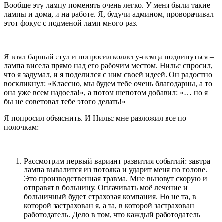
Вообще эту лампу поменять очень легко. У меня были такие
лампы и дома, и на работе. Я, будучи админом, проворачивал
этот фокус с подменой ламп много раз.
Я взял барный стул и попросил коллегу-немца подвинуться –
лампа висела прямо над его рабочим местом. Нильс спросил,
что я задумал, и я поделился с ним своей идеей. Он радостно
воскликнул: «Классно, мы будем тебе очень благодарны, а то
она уже всем надоела!», а потом шепотом добавил: «… но я
бы не советовал тебе этого делать!»
Я попросил объяснить. И Нильс мне разложил все по
полочкам:
Рассмотрим первый вариант развития событий: завтра
лампа вывалится из потолка и ударит меня по голове.
Это производственная травма. Мне вызовут скорую и
отправят в больницу. Оплачивать моё лечение и
больничный будет страховая компания. Но не та, в
которой застрахован я, а та, в которой застрахован
работодатель. Дело в том, что каждый работодатель