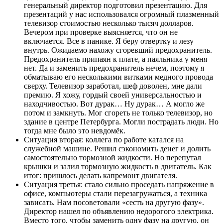
генеральный директор подготовил презентацию. Для
презентаций у нас использовался огромный плазменный
телевизор стоимостью несколько тысяч долларов.
Вечером при проверке выясняется, что он не
включается. Все в панике. Я беру отвертку и лезу
внутрь. Ожидаемо нахожу сгоревший предохранитель.
Предохранитель припаян к плате, а паяльника у меня
нет. Да и заменить предохранитель нечем, поэтому я
обматываю его несколькими витками медного провода
сверху. Телевизор заработал, шеф доволен, мне дали
премию. Я хожу, гордый своей универсальностью и
находчивостью. Вот дурак… Ну дурак… А могло же
потом и замкнуть. Мог сгореть не только телевизор, но
здание в центре Петербурга. Могли пострадать люди. Но
тогда мне было это невдомёк.
Ситуация вторая: коллега по работе катался на
служебной машине. Решил сэкономить денег и долить
самостоятельно тормозной жидкости. Но перепутал
крышки и залил тормозную жидкость в двигатель. Как
итог: пришлось делать капремонт двигателя.
Ситуация третья: стало сильно проседать напряжение в
офисе, компьютеры стали перезагружаться, а техника
зависать. Нам посоветовали «сесть на другую фазу».
Директор нашел по объявлению недорогого электрика.
Вместо того, чтобы заменить одну фазу на другую, он