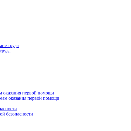
ане труда
труда
м оказания первой помощи
емам оказания первой помощи
пасности
ой безопасности