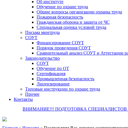
Об институте
Обучение по охране труда
Общие вопросы организации охраны труда
Пожарная безопасность
Гражданская оборона и защита от ЧС
Специальная оценка условий труда
Письма минтруда
СОУТ
Финансирование СОУТ
Порядок проведения СОУТ
Сравнительный анализ СОУТ и Аттестации р
Законодательство
СОУТ
Обучение по ОТ
Сертификация
Промышленная безопасность
Лицензирование
Типовые инструкции по охране труда
Прочее
Контакты
ВНИМАНИЕ!!! ПОДГОТОВКА СПЕЦИАЛИСТОВ П
Главная
»
Новости
»
Поздравляем Вас дорогие соотечественник