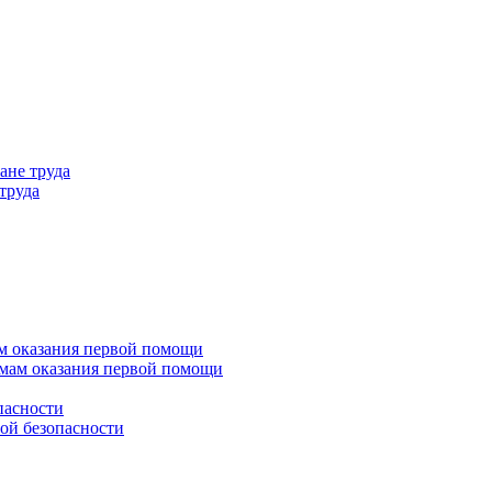
ане труда
труда
м оказания первой помощи
емам оказания первой помощи
пасности
ой безопасности