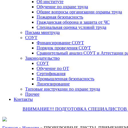
Об институте
Обучение по охране труда
Общие вопросы организации охраны труда
Пожарная безопасность
Гражданская оборона и защита от ЧС
Специальная оценка условий труда
Письма минтруда
СОУТ
Финансирование СОУТ
Порядок проведения СОУТ
Сравнительный анализ СОУТ и Аттестации р
Законодательство
СОУТ
Обучение по ОТ
Сертификация
Промышленная безопасность
Лицензирование
Типовые инструкции по охране труда
Прочее
Контакты
ВНИМАНИЕ!!! ПОДГОТОВКА СПЕЦИАЛИСТОВ П
Главная
»
Новости
»
ПРОВЕРОЧНЫЕ ЛИСТЫ, ПРИМЕНЯЕМ