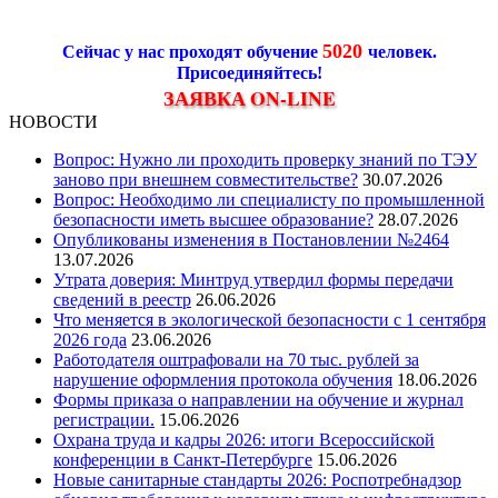
5020
Сейчас у нас проходят обучение
человек.
Присоединяйтесь!
ЗАЯВКА ON-LINE
НОВОСТИ
Вопрос: Нужно ли проходить проверку знаний по ТЭУ
заново при внешнем совместительстве?
30.07.2026
Вопрос: Необходимо ли специалисту по промышленной
безопасности иметь высшее образование?
28.07.2026
Опубликованы изменения в Постановлении №2464
13.07.2026
Утрата доверия: Минтруд утвердил формы передачи
сведений в реестр
26.06.2026
Что меняется в экологической безопасности с 1 сентября
2026 года
23.06.2026
Работодателя оштрафовали на 70 тыс. рублей за
нарушение оформления протокола обучения
18.06.2026
Формы приказа о направлении на обучение и журнал
регистрации.
15.06.2026
Охрана труда и кадры 2026: итоги Всероссийской
конференции в Санкт-Петербурге
15.06.2026
Новые санитарные стандарты 2026: Роспотребнадзор