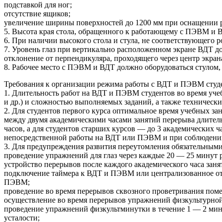
подставкой для ног;
отсутствие ящиков;
увеличение ширины поверхностей до 1200 мм при оснащении р
5. Высота края стола, обращенного к работающему с ПЭВМ и ВД
6. При наличии высокого стола и стула, не соответствующего р
7. Уровень глаз при вертикально расположенном экране ВДТ до
отклонение от перпендикуляра, проходящего через центр экран
8. Рабочее место с ПЭВМ и ВДТ должно оборудоваться стулом,
Требования к организации режима работы с ВДТ и ПЭВМ студ
1. Длительность работ на ВДТ и ПЭВМ студентов во время уче
и др.) и сложностью выполняемых заданий, а также техниче
2. Для студентов первого курса оптимальное время учебных за
между двумя академическими часами занятий перерыва длитель
часов, а для студентов старших курсов — до 3 академических 
непосредственной работы на ВДТ или ПЭВМ и при соблюдении 
3. Для предупреждения развития переутомления обязательным
проведение упражнений для глаз через каждые 20 — 25 минут
устройство перерывов после каждого академического часа заня
подключение таймера к ВДТ и ПЭВМ или централизованное от
ПЭВМ;
проведение во время перерывов сквозного проветривания пом
осуществление во время перерывов упражнений физкультурной 
проведение упражнений физкультминутки в течение 1 — 2 мин
усталости;