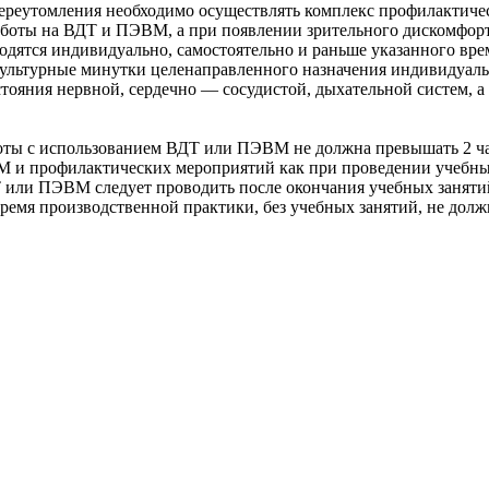
ереутомления необходимо осуществлять комплекс профилактиче
аботы на ВДТ и ПЭВМ, а при появлении зрительного дискомфорта
водятся индивидуально, самостоятельно и раньше указанного вре
ультурные минутки целенаправленного назначения индивидуальн
ояния нервной, сердечно — сосудистой, дыхательной систем, а 
боты с использованием ВДТ или ПЭВМ не должна превышать 2 ч
М и профилактических мероприятий как при проведении учебны
 или ПЭВМ следует проводить после окончания учебных занятий 
емя производственной практики, без учебных занятий, не долж