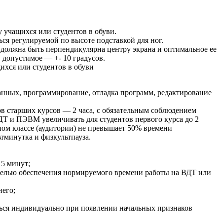
 учащихся или студентов в обуви.
ься регулируемой по высоте подставкой для ног.
 должна быть перпендикулярна центру экрана и оптимальное ее
, допустимое — +- 10 градусов.
ихся или студентов в обуви
данных, программирование, отладка программ, редактирование
ов старших курсов — 2 часа, с обязательным соблюдением
ДТ и ПЭВМ увеличивать для студентов первого курса до 2
йном классе (аудитории) не превышает 50% времени
тминутка и физкультпауза.
15 минут;
елью обеспечения нормируемого времени работы на ВДТ или
него;
ься индивидуально при появлении начальных признаков