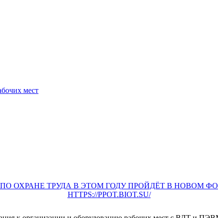
абочих мест
О ОХРАНЕ ТРУДА В ЭТОМ ГОДУ ПРОЙДЁТ В НОВОМ Ф
HTTPS://PPOT.BIOT.SU/
ания к организации и оборудованию рабочих мест с ВДТ и ПЭВ