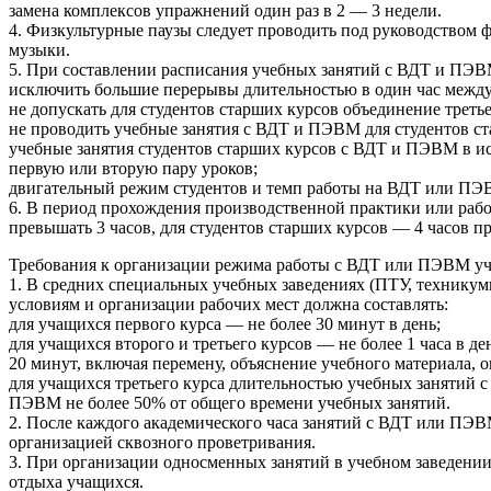
замена комплексов упражнений один раз в 2 — 3 недели.
4. Физкультурные паузы следует проводить под руководством 
музыки.
5. При составлении расписания учебных занятий с ВДТ и ПЭ
исключить большие перерывы длительностью в один час межд
не допускать для студентов старших курсов объединение трет
не проводить учебные занятия с ВДТ и ПЭВМ для студентов ста
учебные занятия студентов старших курсов с ВДТ и ПЭВМ в ис
первую или вторую пару уроков;
двигательный режим студентов и темп работы на ВДТ или ПЭ
6. В период прохождения производственной практики или рабо
превышать 3 часов, для студентов старших курсов — 4 часов 
Требования к организации режима работы с ВДТ или ПЭВМ уч
1. В средних специальных учебных заведениях (ПТУ, технику
условиям и организации рабочих мест должна составлять:
для учащихся первого курса — не более 30 минут в день;
для учащихся второго и третьего курсов — не более 1 часа в 
20 минут, включая перемену, объяснение учебного материала, о
для учащихся третьего курса длительностью учебных занятий
ПЭВМ не более 50% от общего времени учебных занятий.
2. После каждого академического часа занятий с ВДТ или ПЭВ
организацией сквозного проветривания.
3. При организации односменных занятий в учебном заведении 
отдыха учащихся.