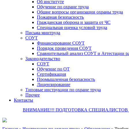
Об институте
Обучение по охране труда
Общие вопросы организации охраны труда
Пожарная безопасность
Гражданская оборона и защита от ЧС
Специальная оценка условий труда
Письма минтруда
СОУТ
Финансирование СОУТ
Порядок проведения СОУТ
Сравнительный анализ СОУТ и Аттестации р
Законодательство
СОУТ
Обучение по ОТ
Сертификация
Промышленная безопасность
Лицензирование
Типовые инструкции по охране труда
Прочее
Контакты
ВНИМАНИЕ!!! ПОДГОТОВКА СПЕЦИАЛИСТОВ П
Главная
»
Инструкции по охране труда
»
Образование
»
Требов