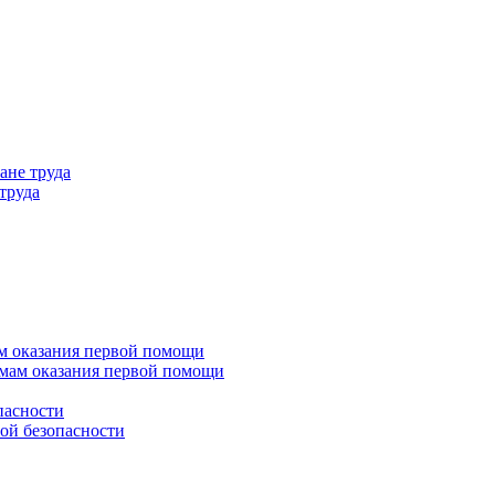
ане труда
труда
м оказания первой помощи
емам оказания первой помощи
пасности
ой безопасности