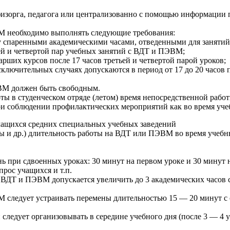
физорга, педагога или централизованно с помощью информации 
ВМ необходимо выполнять следующие требования:
у спаренными академическими часами, отведенными для заняти
ьей и четвертой пар учебных занятий с ВДТ и ПЭВМ;
рших курсов после 17 часов третьей и четвертой парой уроков;
ключительных случаях допускаются в период от 17 до 20 часов 
ВМ должен быть свободным.
ты в студенческом отряде (летом) время непосредственной раб
при соблюдении профилактических мероприятий как во время уче
ащихся средних специальных учебных заведений
мы и др.) длительность работы на ВДТ или ПЭВМ во время учеб
день при сдвоенных уроках: 30 минут на первом уроке и 30 мину
прос учащихся и т.п.
 с ВДТ и ПЭВМ допускается увеличить до 3 академических часо
М следует устраивать перемены длительностью 15 — 20 минут с 
следует организовывать в середине учебного дня (после 3 — 4 