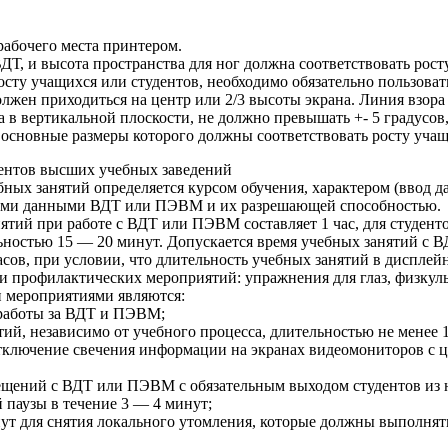
абочего места принтером.
Т, и высота пространства для ног должна соответствовать росту
осту учащихся или студентов, необходимо обязательно пользоват
лжен приходиться на центр или 2/3 высоты экрана. Линия взора
а в вертикальной плоскости, не должно превышать +- 5 градусов
 основные размеры которого должны соответствовать росту учащ
ентов высших учебных заведений
бных занятий определяется курсом обучения, характером (ввод 
скими данными ВДТ или ПЭВМ и их разрешающей способностью.
нятий при работе с ВДТ или ПЭВМ составляет 1 час, для студент
ностью 15 — 20 минут. Допускается время учебных занятий с В
часов, при условии, что длительность учебных занятий в диспле
профилактических мероприятий: упражнения для глаз, физкуль
и мероприятиями являются:
 работы за ВДТ и ПЭВМ;
тий, независимо от учебного процесса, длительностью не менее 
ключение свечения информации на экранах видеомониторов с ц
ещений с ВДТ или ПЭВМ с обязательным выходом студентов из 
паузы в течение 3 — 4 минут;
ут для снятия локального утомления, которые должны выполнят