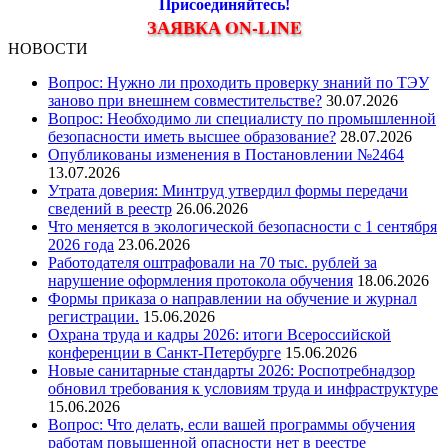
Присоединяйтесь!
ЗАЯВКА ON-LINE
НОВОСТИ
Вопрос: Нужно ли проходить проверку знаний по ТЭУ
заново при внешнем совместительстве?
30.07.2026
Вопрос: Необходимо ли специалисту по промышленной
безопасности иметь высшее образование?
28.07.2026
Опубликованы изменения в Постановлении №2464
13.07.2026
Утрата доверия: Минтруд утвердил формы передачи
сведений в реестр
26.06.2026
Что меняется в экологической безопасности с 1 сентября
2026 года
23.06.2026
Работодателя оштрафовали на 70 тыс. рублей за
нарушение оформления протокола обучения
18.06.2026
Формы приказа о направлении на обучение и журнал
регистрации.
15.06.2026
Охрана труда и кадры 2026: итоги Всероссийской
конференции в Санкт-Петербурге
15.06.2026
Новые санитарные стандарты 2026: Роспотребнадзор
обновил требования к условиям труда и инфраструктуре
15.06.2026
Вопрос: Что делать, если вашей программы обучения
работам повышенной опасности нет в реестре