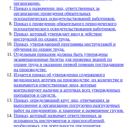
организацию.
Приказ о назначении лиц, ответственных за
организацию проведения обязательных
психиатрических освидетельствований работников.
Приказ о проведении обязательного периодического
психиатрического освидетельствования работников.
Приказ, который утверждает ввод в действие
инструкций по охране труда.
Приказ, утверждающий программы инструктажей и
обучения по охране труда.
Отдельным приказом должны быть утверждены
экзаменационные билеты для проверки знаний по
охране труда и оказанию первой помощи пострадавшим
на производстве.
Издается приказ об утверждении содержимого
медицинских аптечек на производстве, их количестве и
назначаются ответственные лица, которые
контролируют наличие в аптечках всех утвержденных
препаратов и средств.
Приказ, определяющий круг лиц, отвечающих за
выполнение и организацию погрузочно-разгрузочных
работ на предприятии, и хранение и размещение грузов.
Приказ, который назначает ответственных за
исправность инструментов и приспособлений,
необходимых для деятельности предприятия.