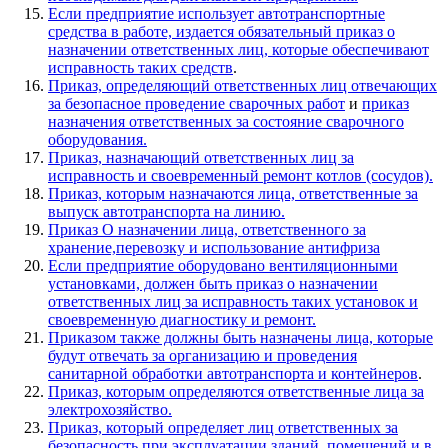
Если предприятие использует автотранспортные
средства в работе, издается обязательный приказ о
назначении ответственных лиц, которые обеспечивают
исправность таких средств
.
Приказ, определяющий ответственных лиц отвечающих
за безопасное проведение сварочных работ
и
приказ
назначения ответственных за состояние сварочного
оборудования.
Приказ, назначающий ответственных лиц за
исправность и своевременный ремонт котлов (сосудов).
Приказ, которым назначаются лица, ответственные за
выпуск автотранспорта на линию.
Приказ О назначении лица, ответственного за
хранение,перевозку и использование антифриза
Если предприятие оборудовано вентиляционными
установками, должен быть приказ о назначении
ответственных лиц за исправность таких установок и
своевременную диагностику и ремонт.
Приказом также должны быть назначены лица, которые
будут отвечать за организацию и проведения
санитарной обработки автотранспорта и контейнеров
.
Приказ, которым определяются ответственные лица за
электрохозяйство.
Приказ, который определяет лиц ответственных за
безопасность при эксплуатации зданий, помещений и в